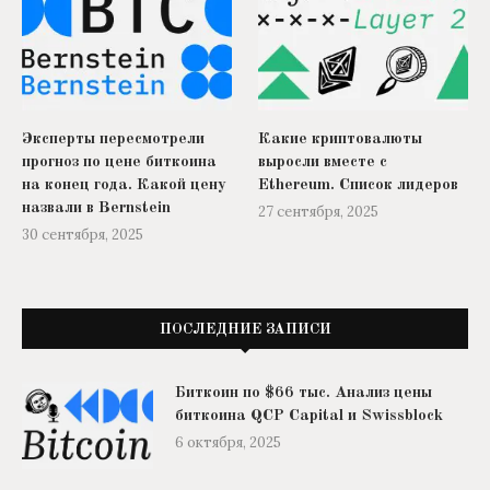
Эксперты пересмотрели
Какие криптовалюты
прогноз по цене биткоина
выросли вместе с
на конец года. Какой цену
Ethereum. Список лидеров
назвали в Bernstein
27 сентября, 2025
30 сентября, 2025
ПОСЛЕДНИЕ ЗАПИСИ
Биткоин по $66 тыс. Анализ цены
биткоина QCP Capital и Swissblock
6 октября, 2025