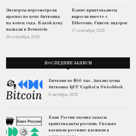
Эксперты пересмотрели
Какие криптовалюты
прогноз по цене биткоина
выросли вместе с
на конец года. Какой цену
Ethereum. Список лидеров
назвали в Bernstein
27 сентября, 2025
30 сентября, 2025
ПОСЛЕДНИЕ ЗАПИСИ
Биткоин по $66 тыс. Анализ цены
биткоина QCP Capital и Swissblock
6 октября, 2025
Банк России оценил запасы
криптовалыты россиян. Сколько
вложили россияне вложили в