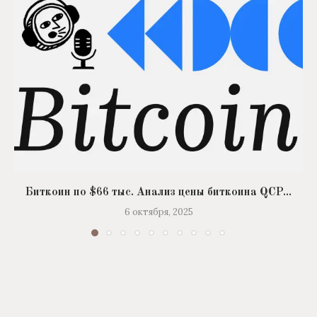
Биткоин по $66 тыс. Анализ цены биткоина QCP...
6 октября, 2025