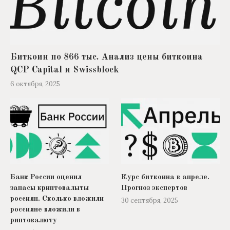
Биткоин по $66 тыс. Анализ цены биткоина
QCP Capital и Swissblock
6 октября, 2025
Банк России оценил
Курс биткоина в апреле.
запасы криптовалыты
Прогноз экспертов
россиян. Сколько вложили
30 сентября, 2025
россияне вложили в
риптовалюту