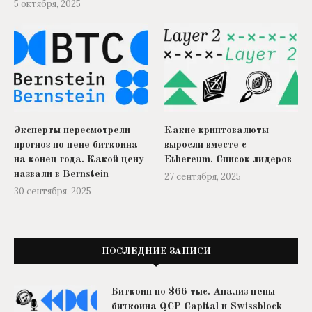
5 октября, 2025
Эксперты пересмотрели
Какие криптовалюты
прогноз по цене биткоина
выросли вместе с
на конец года. Какой цену
Ethereum. Список лидеров
назвали в Bernstein
27 сентября, 2025
30 сентября, 2025
ПОСЛЕДНИЕ ЗАПИСИ
Биткоин по $66 тыс. Анализ цены
биткоина QCP Capital и Swissblock