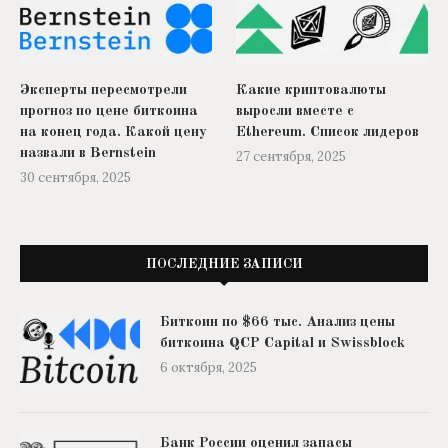
Эксперты пересмотрели
Какие криптовалюты
прогноз по цене биткоина
выросли вместе с
на конец года. Какой цену
Ethereum. Список лидеров
назвали в Bernstein
27 сентября, 2025
30 сентября, 2025
ПОСЛЕДНИЕ ЗАПИСИ
Биткоин по $66 тыс. Анализ цены
биткоина QCP Capital и Swissblock
6 октября, 2025
Банк России оценил запасы