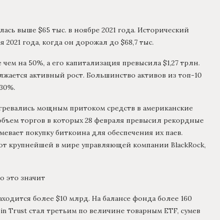
ась выше $65 тыс. в ноябре 2021 года. Исторический
2021 года, когда он дорожал до $68,7 тыс.
ем на 50%, а его капитализация превысила $1,27 трлн.
жается активный рост. Большинство активов из топ-10
30%.
огревались мощным притоком средств в американские
объем торгов в которых 28 февраля превысил рекордные
мевает покупку биткоина для обеспечения их паев.
 от крупнейшей в мире управляющей компании BlackRock,
о это значит
аходится более $10 млрд. На балансе фонда более 160
oin Trust стал третьим по величине товарным ETF, сумев