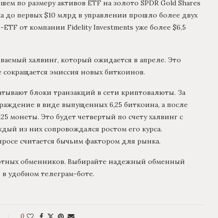
шем по размеру активов ETF на золото SPDR Gold Shares
ска до первых $10 млрд в управлении прошло более двух
TF от компании Fidelity Investments уже более $6,5
ваемый халвинг, который ожидается в апреле. Это
е сокращается эмиссия новых биткоинов.
тывают блоки транзакций в сети криптовалюты. За
аждение в виде выпущенных 6,25 биткоина, а после
25 монеты. Это будет четвертый по счету халвинг с
дый из них сопровождался ростом его курса.
росе считается бычьим фактором для рынка.
ютных обменников. Выбирайте надежный обменный
и в удобном телеграм-боте.
0