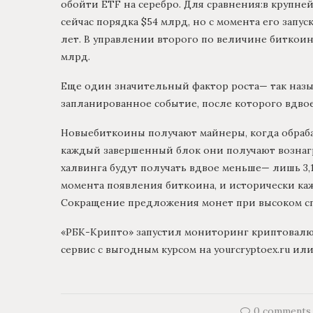
обойти ETF на серебро. Для сравнения:в крупней
сейчас порядка $54 млрд, но с момента его запу
лет. В управлении второго по величине биткоин-E
млрд.
Еще один значительный фактор роста— так назы
запланированное событие, после которого вдво
Новыебиткоины получают майнеры, когда обраба
каждый завершенный блок они получают вознагр
халвинга будут получать вдвое меньше— лишь 3,1
момента появления биткоина, и исторически каж
Сокращение предложения монет при высоком сп
«РБК-Крипто» запустил мониторинг криптовал
сервис с выгодным курсом на yourcryptoex.ru ил
0 comments