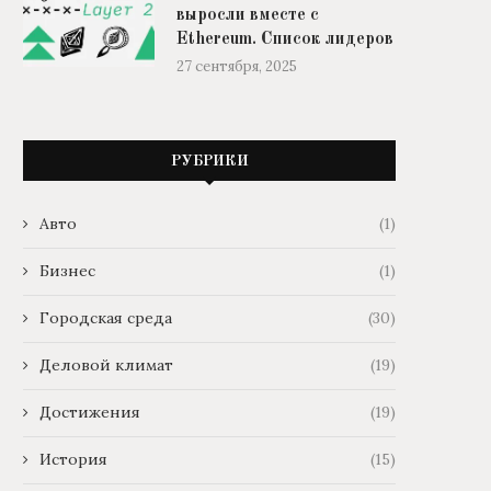
выросли вместе с
Ethereum. Список лидеров
27 сентября, 2025
РУБРИКИ
Авто
(1)
Бизнес
(1)
Городская среда
(30)
Деловой климат
(19)
Достижения
(19)
История
(15)