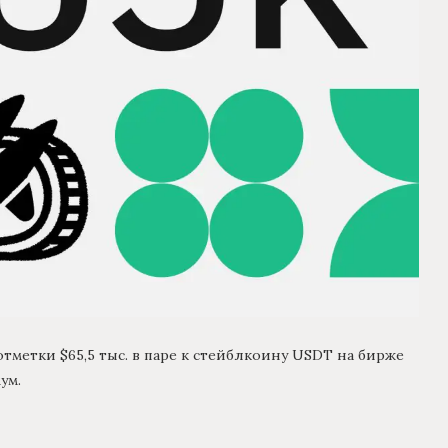
 отметки $65,5 тыс. в паре к стейблкоину USDT на бирже
ум.