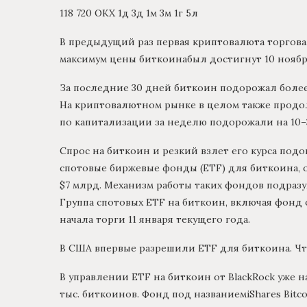
118 720 ОКХ 1д 3д 1м 3м 1г 5л
В предыдущий раз первая криптовалюта торговал
максимум цены биткоинабыл достигнут 10 ноября 
За последние 30 дней биткоин подорожал более ч
На криптовалютном рынке в целом также продол
по капитализации за неделю подорожали на 10–
Спрос на биткоин и резкий взлет его курса под
спотовые биржевые фонды (ETF) для биткоина, 
$7 млрд. Механизм работы таких фондов подразу
Группа спотовых ETF на биткоин, включая фонд
начала торги 11 января текущего года.
В США впервые разрешили ETF для биткоина. Чт
В управлении ETF на биткоин от BlackRock уже н
тыс. биткоинов. Фонд под названиемiShares Bitc