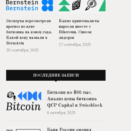
Эксперты пересмотрели
Какие криптовалюты
прогноз по цене
выросли вместе с
биткоина на конец года.
Ethereum. Список
Какой цену назвали в
лидеров
Bernstein
27 сентября, 2025
30 сентября, 2025
ПОСЛЕДНИЕ ЗАПИСИ
Биткоин по $66 тыс.
Анализ цены биткоина
QCP Capital и Swissblock
6 октября, 2025
Банк России оценил