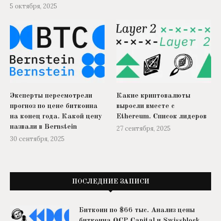
5 октября, 2025
Эксперты пересмотрели
Какие криптовалюты
прогноз по цене биткоина
выросли вместе с
на конец года. Какой цену
Ethereum. Список лидеров
назвали в Bernstein
27 сентября, 2025
30 сентября, 2025
ПОСЛЕДНИЕ ЗАПИСИ
Биткоин по $66 тыс. Анализ цены
биткоина QCP Capital и Swissblock