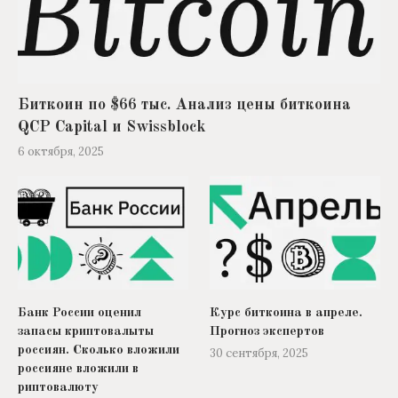
Биткоин по $66 тыс. Анализ цены биткоина
QCP Capital и Swissblock
6 октября, 2025
Банк России оценил
Курс биткоина в апреле.
запасы криптовалыты
Прогноз экспертов
россиян. Сколько вложили
30 сентября, 2025
россияне вложили в
риптовалюту