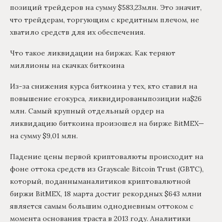
позиций трейдеров на сумму $583,23млн. Это значит,
что трейдерам, торгующим с кредитным плечом, не
хватило средств для их обеспечения.
Что такое ликвидации на биржах. Как теряют
миллионы на скачках биткоина
Из-за снижения курса биткоина у тех, кто ставил на
повышение егокурса, ликвидированыпозиции на$26
млн. Самый крупный отдельный ордер на
ликвидацию биткоина произошел на бирже BitMEX—
на сумму $9,01 млн.
Падение цены первой криптовалюты происходит на
фоне оттока средств из Grayscale Bitcoin Trust (GBTC),
который, поданныманалитиков криптовалютной
биржи BitMEX, 18 марта достиг рекордных $643 млни
является самым большим однодневным оттоком с
момента основания траста в 2013 году. Аналитики