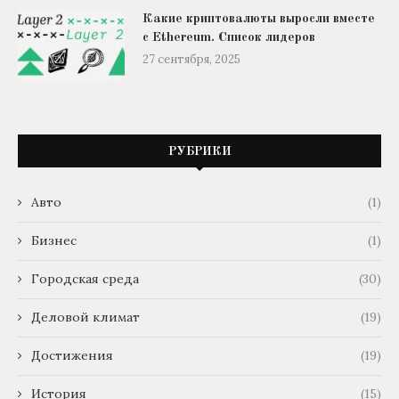
Какие криптовалюты выросли вместе
с Ethereum. Список лидеров
27 сентября, 2025
РУБРИКИ
Авто
(1)
Бизнес
(1)
Городская среда
(30)
Деловой климат
(19)
Достижения
(19)
История
(15)