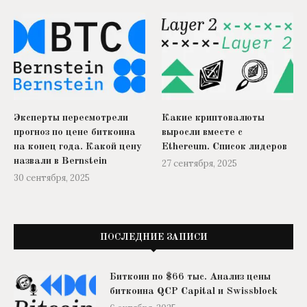
Эксперты пересмотрели
Какие криптовалюты
прогноз по цене биткоина
выросли вместе с
на конец года. Какой цену
Ethereum. Список лидеров
назвали в Bernstein
27 сентября, 2025
30 сентября, 2025
ПОСЛЕДНИЕ ЗАПИСИ
Биткоин по $66 тыс. Анализ цены
биткоина QCP Capital и Swissblock