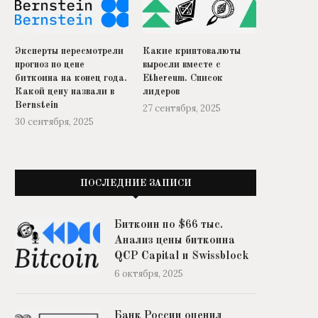
Эксперты пересмотрели
Какие криптовалюты
прогноз по цене
выросли вместе с
биткоина на конец года.
Ethereum. Список
Какой цену назвали в
лидеров
Bernstein
27 сентября, 2025
30 сентября, 2025
ПОСЛЕДНИЕ ЗАПИСИ
Биткоин по $66 тыс.
Анализ цены биткоина
QCP Capital и Swissblock
6 октября, 2025
Банк России оценил