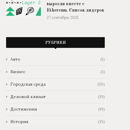
выросли вместе с
Ethereum. Список лидеров
27 сентября, 2025
РУБРИКИ
Авто
(1)
Бизнес
(1)
Городская среда
(30)
Деловой климат
(19)
Достижения
(19)
История
(15)