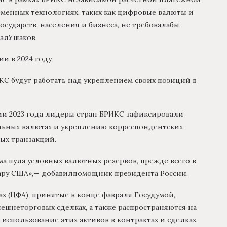
еменных технологиях, таких как цифровые валюты и
сударств, населения и бизнеса, не требовалабы
залУшаков.
и в 2024 году
ИКС будут работать над укреплением своих позиций в
ии 2023 года лидеры стран БРИКС зафиксировали
льных валютах и укреплению корреспондентских
ых транзакций.
а пула условных валютных резервов, прежде всего в
ару США»,— добавилпомощник президента России.
х (ЦФА), принятые в конце фавраля Госудумой,
ешнеторговых сделках, а также распространяются на
использование этих активов в контрактах и сделках.