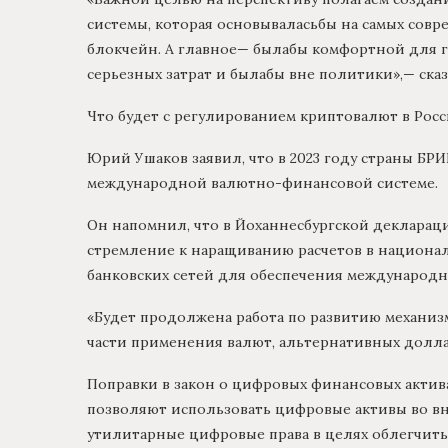
системы, которая основываласьбы на самых совр
блокчейн. А главное— былабы комфортной для го
серьезных затрат и былабы вне политики»,— ска
Что будет с регулированием криптовалют в Росси
Юрий Ушаков заявил, что в 2023 году страны БР
международной валютно-финансовой системе.
Он напомнил, что в Йоханнесбургской декларац
стремление к наращиванию расчетов в национа
банковских сетей для обеспечения международн
«Будет продолжена работа по развитию механизм
части применения валют, альтернативных долл
Поправки в закон о цифровых финансовых актива
позволяют использовать цифровые активы во вн
утилитарные цифровые права в целях облегчить 