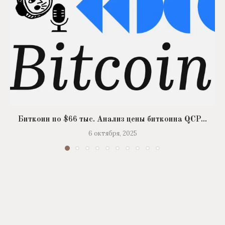
Биткоин по $66 тыс. Анализ цены биткоина QCP...
6 октября, 2025