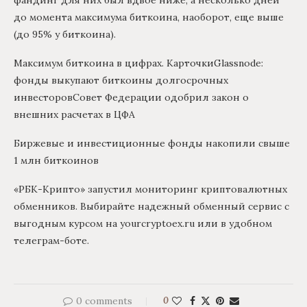
фандинг для них был вдвое ниже, а несколько дней
до момента максимума биткоина, наоборот, еще выше
(до 95% у биткоина).
Максимум биткоина в цифрах. КарточкиGlassnode:
фонды выкупают биткоины долгосрочных
инвесторовСовет Федерации одобрил закон о
внешних расчетах в ЦФА
Биржевые и инвестиционные фонды накопили свыше
1 млн биткоинов
«РБК-Крипто» запустил мониторинг криптовалютных
обменников. Выбирайте надежный обменный сервис с
выгодным курсом на yourcryptoex.ru или в удобном
телеграм-боте.
0 comments
0