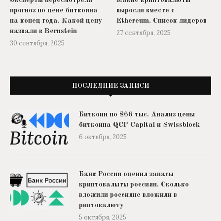
Эксперты пересмотрели
Какие криптовалюты
прогноз по цене биткоина
выросли вместе с
на конец года. Какой цену
Ethereum. Список лидеров
назвали в Bernstein
27 сентября, 2025
30 сентября, 2025
ПОСЛЕДНИЕ ЗАПИСИ
Биткоин по $66 тыс. Анализ цены
биткоина QCP Capital и Swissblock
6 октября, 2025
Банк России оценил запасы
криптовалыты россиян. Сколько
вложили россияне вложили в
риптовалюту
5 октября, 2025