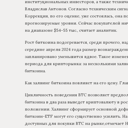
институциональных инвесторов, а также техниче
Владислав Антонов. Согласно техническим сигна
Коррекция, по его оценке, уже состоялась, она 
прогнозируемые уровни. Сейчас покупателей нич
на диапазоне $54–55 тыс., считает аналитик.
Рост биткоина подогревается, среди прочего, 
середине апреля 2024 года размер вознагражде
запланировано уменьшится вдвое. Такое измене
периода для крипторынка: за несколькими халв
биткоина.
Как халвинг биткоина повлияет на его цену. Глав
Цикличность поведения BTC позволяет предполо
биткоина в два раза выведет криптовалюту в рост
положении. Халвинг сформирует основной дефи
биткоин-ETF могут его существенно усилить. Н
доступных для покупки BTC на рынке,отмечает Ни