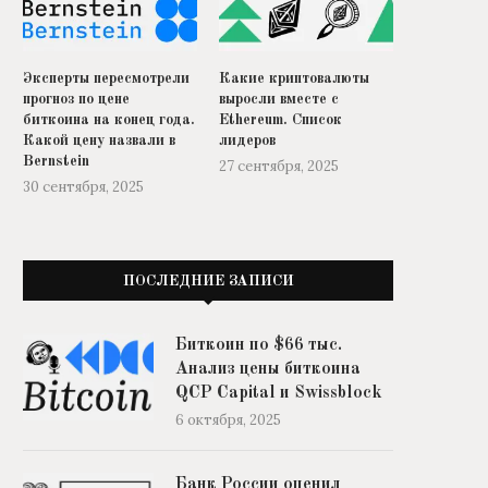
Эксперты пересмотрели
Какие криптовалюты
прогноз по цене
выросли вместе с
биткоина на конец года.
Ethereum. Список
Какой цену назвали в
лидеров
Bernstein
27 сентября, 2025
30 сентября, 2025
ПОСЛЕДНИЕ ЗАПИСИ
Биткоин по $66 тыс.
Анализ цены биткоина
QCP Capital и Swissblock
6 октября, 2025
Банк России оценил