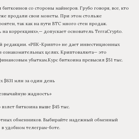
биткоинов со стороны майнеров. Грубо говоря, все, кто
уже продали свои монеты. При этом стольже
ятен, так как на пути BTC много стен продаж.
 на коррекциях»,— допускает основатель TerraCrypto.
ей редакции. «РБК-Крипто» не дает инвестиционных
в ознакомительных целях. Криптовалюта— это
финансовым убыткам.Курс биткоина превысил $51 тыс.
х $631 млн за один день
резвычайную жадность»
взлет биткоина выше $45 тыс.
ютных обменников. Выбирайте надежный обменный
и в удобном телеграм-боте.