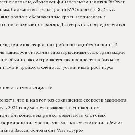
ские сигналы, объясняет финансовый аналитик BitRiver
лам, ближайшей целью роста BTC является $52 тыс.
пошла ровно в обозначенные сроки и вписалась в
то не отвлекает от ралли. Далее рынок сосредоточится
надеждами инвесторов на приближающийся халвинг. В
ния майнеров биткоина за завершенный блок транзакций
ние обычно рассматривается как предвестник бычьего
ингами в прошлом следовал устойчивый рост курса
ное из отчета Grayscale
жить, что и на этот раз сокращение скорости майнинга
. В 2024 году монета оказалась в уникальном
цит биткоинов на рынке, а эмитенты спотовых
а формирование тренда уже указывает снижение объема
кита Вассев, основатель TerraCrypto.