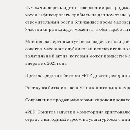
«В том числеречь идет о завершении распродажи 
хотел зафиксировать прибыль на данном этапе, 
стремительный рост в ближайшее время маловеро
Участники рынка ждут момента, чтобы заработать
Мнения экспертов могут не совпадать с позици
советов, материал опубликован исключительно 
волатильный актив, который может привести к 
впервые с 2021 года
Приток средств в биткоин-ETF достиг рекордны
Рост курса биткоина вернул на крипторынок «ч
Сокращение продаж майнерами спровоцировало 
«РБК-Крипто» запустил мониторинг криптовал
сервис с выгодным курсом на yourcryptoex.ru ил