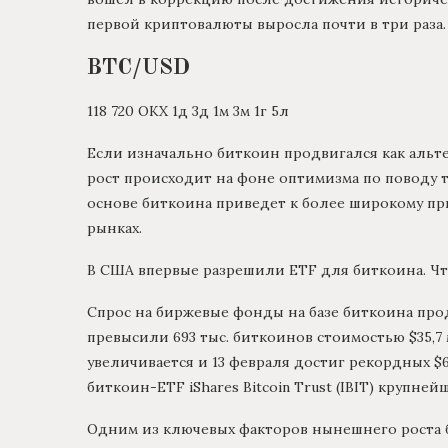
первой криптовалюты выросла почти в три раза.
BTC/USD
118 720 ОКХ 1д 3д 1м 3м 1г 5л
Если изначально биткоин продвигался как альт
рост происходит на фоне оптимизма по поводу т
основе биткоина приведет к более широкому 
рынках.
В США впервые разрешили ETF для биткоина. Чт
Спрос на биржевые фонды на базе биткоина про
превысили 693 тыс. биткоинов стоимостью $35,7
увеличивается и 13 февраля достиг рекордных $
биткоин-ETF iShares Bitcoin Trust (IBIT) крупне
Одним из ключевых факторов нынешнего роста б