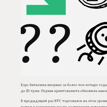
Курс биткоина впервые за более чем четыре года
до $1 трлн. Первая криптовалюта обновила макси
В предыдущий раз BTC торговался на этом уровн
вошел в коррекцию после достижения историческ