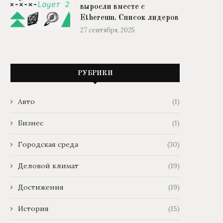
выросли вместе с
Ethereum. Список лидеров
27 сентября, 2025
Эксперты пересмотрели прогноз по
Какие криптовалюты выросл
цене биткоина на конец...
с Ethereum. Список лид
РУБРИКИ
30 сентября, 2025
27 сентября, 2025
Авто
(1)
Бизнес
(1)
Городская среда
(30)
Деловой климат
(19)
Достижения
(19)
История
(15)