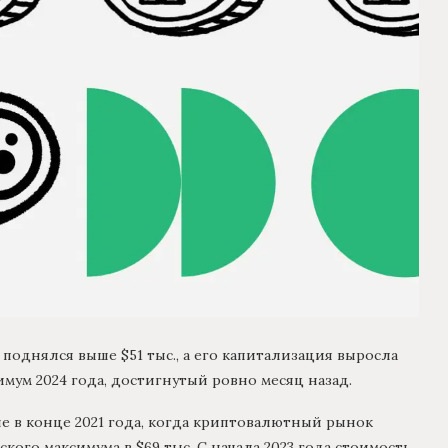
 поднялся выше $51 тыс., а его капитализация выросла
мум 2024 года, достигнутый ровно месяц назад.
е в конце 2021 года, когда криптовалютный рынок
ого максимума в $69 тыс. С начала 2023 года стоимость