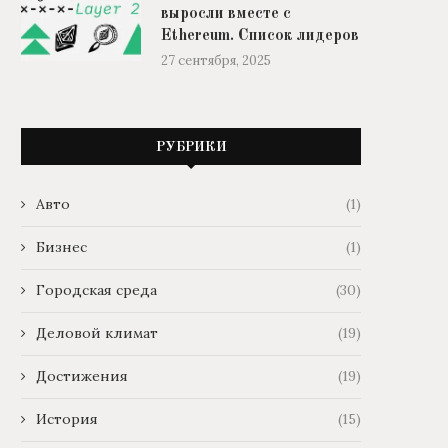
выросли вместе с
Ethereum. Список лидеров
27 сентября, 2025
РУБРИКИ
Авто
(1)
Бизнес
(1)
Городская среда
(30)
Деловой климат
(19)
Достижения
(19)
История
(15)