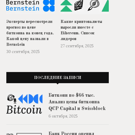
Эксперты пересмотрели
Какие криптовалюты
прогноз по цене
выросли вместе с
биткоина на конец года.
Ethereum. Список
Какой цену назвали в
лидеров
Bernstein
27 сентября, 2025
30 сентября, 2025
ПОСЛЕДНИЕ ЗАПИСИ
Биткоин по $66 тыс.
Анализ цены биткоина
QCP Capital и Swissblock
6 октября, 2025
Банк России оценил