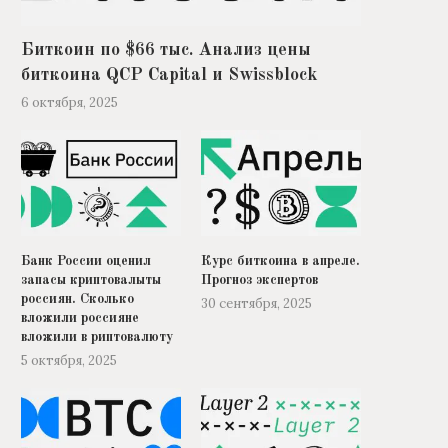
Биткоин по $66 тыс. Анализ цены
биткоина QCP Capital и Swissblock
6 октября, 2025
Банк России оценил
Курс биткоина в апреле.
запасы криптовалыты
Прогноз экспертов
Россиянам назвали оптимальный
Названы регионы Росси
россиян. Сколько
размер комнат в квартире
наименьшими расходам
30 сентября, 2025
вложили россияне
«коммуналку»
10 сентября, 2025
вложили в риптовалюту
7 сентября, 2025
5 октября, 2025