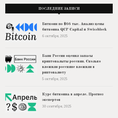
ПОСЛЕДНИЕ ЗАПИСИ
Биткоин по $66 тыс. Анализ цены
биткоина QCP Capital и Swissblock
6 октября, 2025
Банк России оценил запасы
криптовалыты россиян. Сколько
вложили россияне вложили в
риптовалюту
5 октября, 2025
Курс биткоина в апреле. Прогноз
экспертов
30 сентября, 2025