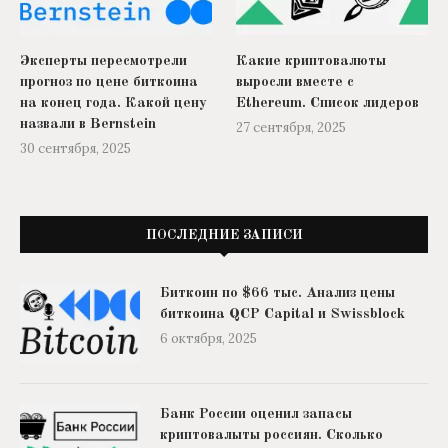
Эксперты пересмотрели
Какие криптовалюты
прогноз по цене биткоина
выросли вместе с
на конец года. Какой цену
Ethereum. Список лидеров
назвали в Bernstein
27 сентября, 2025
30 сентября, 2025
ПОСЛЕДНИЕ ЗАПИСИ
Биткоин по $66 тыс. Анализ цены
биткоина QCP Capital и Swissblock
6 октября, 2025
Банк России оценил запасы
криптовалыты россиян. Сколько