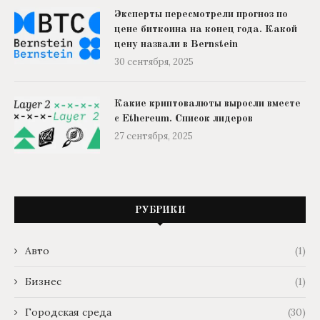
Эксперты пересмотрели прогноз по
цене биткоина на конец года. Какой
цену назвали в Bernstein
30 сентября, 2025
Какие криптовалюты выросли вместе
с Ethereum. Список лидеров
27 сентября, 2025
РУБРИКИ
Авто
(1)
Бизнес
(1)
Городская среда
(30)