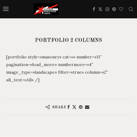
PORTFOLIO 2 COLUMNS
[portfolio style=»masonry» cat=»» number=»11″
pagination=»load_more» numbermore=»4″
image_type=»landscape» filter=»true» column=»2″
all_text=»All» /]
SHARE