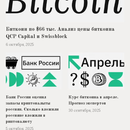
Биткоин по $66 тыс. Анализ цены биткоина
QCP Capital и Swissblock
6 октября, 2025
Банк России оценил
Курс биткоина в апреле.
запасы криптовалыты
Прогноз экспертов
россиян. Сколько вложили
30 сентября, 2025
россияне вложили в
риптовалюту
5 октября, 2025