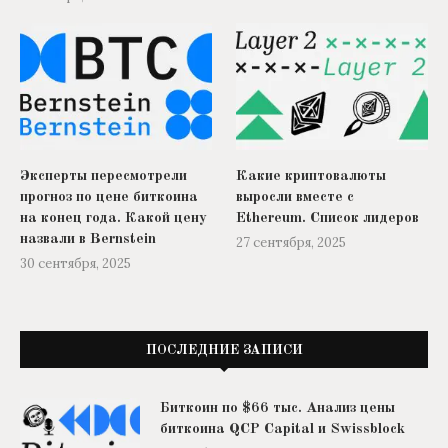
Эксперты пересмотрели
Какие криптовалюты
прогноз по цене биткоина
выросли вместе с
на конец года. Какой цену
Ethereum. Список лидеров
назвали в Bernstein
27 сентября, 2025
30 сентября, 2025
ПОСЛЕДНИЕ ЗАПИСИ
Биткоин по $66 тыс. Анализ цены
биткоина QCP Capital и Swissblock