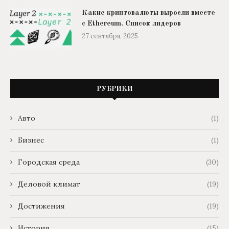
Какие криптовалюты выросли вместе
с Ethereum. Список лидеров
27 сентября, 2025
РУБРИКИ
Авто
(1)
Бизнес
(1)
Городская среда
(30)
Деловой климат
(19)
Достижения
(19)
История
(15)