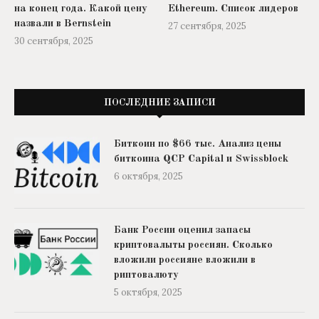
на конец года. Какой цену
Ethereum. Список лидеров
назвали в Bernstein
27 сентября, 2025
30 сентября, 2025
ПОСЛЕДНИЕ ЗАПИСИ
Биткоин по $66 тыс. Анализ цены
биткоина QCP Capital и Swissblock
6 октября, 2025
Банк России оценил запасы
криптовалыты россиян. Сколько
вложили россияне вложили в
риптовалюту
5 октября, 2025