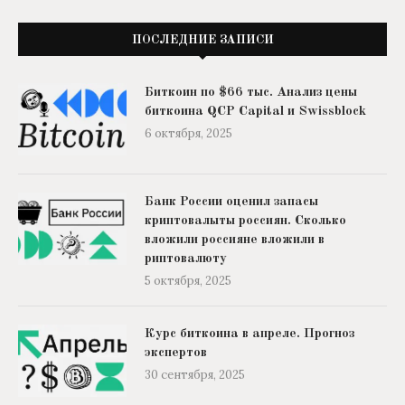
ПОСЛЕДНИЕ ЗАПИСИ
Биткоин по $66 тыс. Анализ цены
биткоина QCP Capital и Swissblock
6 октября, 2025
Банк России оценил запасы
криптовалыты россиян. Сколько
вложили россияне вложили в
риптовалюту
5 октября, 2025
Курс биткоина в апреле. Прогноз
экспертов
30 сентября, 2025