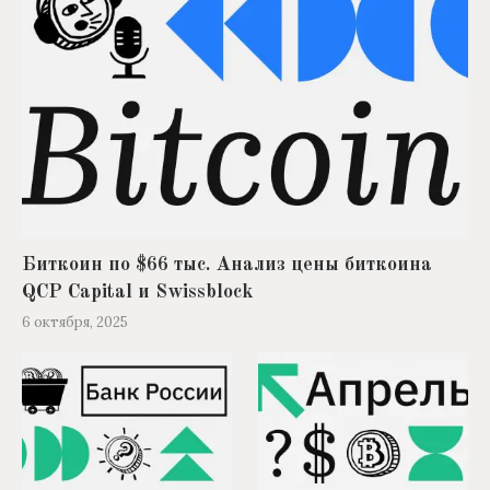
Биткоин по $66 тыс. Анализ цены биткоина
QCP Capital и Swissblock
6 октября, 2025